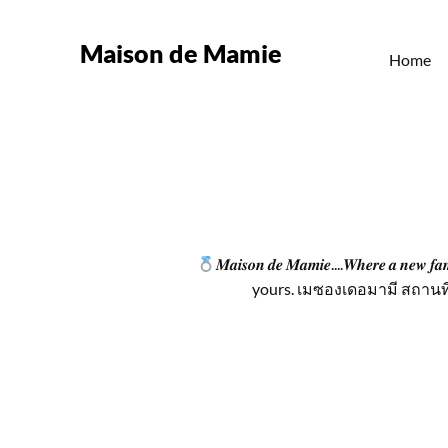
Maison de Mamie
Home
𝑴𝒂𝒊𝒔𝒐𝒏 𝒅𝒆 𝑴𝒂𝒎𝒊𝒆....𝑾𝒉𝒆𝒓𝒆 𝒂 𝒏𝒆𝒘 𝒇𝒂𝒎
yours. เมซองเดอมามี สถานท