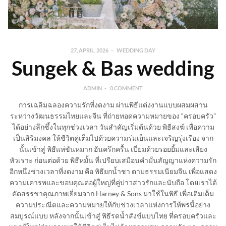
27, APRIL, 2026
WEDDING DAY
Sungek & Bas wedding
ADMIN
0 COMMENT
การเฉลิมฉลองความรักที่งดงาม ผ่านพิธีแต่งงานแบบผสมผสาน
ระหว่างวัฒนธรรมไทยและจีน ที่ถ่ายทอดความหมายของ “ครอบครัว”
ได้อย่างลึกซึ้งในทุกช่วงเวลา วันสำคัญเริ่มต้นด้วย พิธีสงฆ์ เพื่อความ
เป็นสิริมงคล ให้ชีวิตคู่เต็มไปด้วยความร่มเย็นและเจริญรุ่งเรือง จาก
นั้นเข้าสู่ พิธีแห่ขันหมาก อันครึกครื้น เปี่ยมด้วยรอยยิ้มและเสียง
หัวเราะ ก่อนต่อด้วย พิธีหมั้น ที่เปรียบเสมือนคำมั่นสัญญาแห่งความรัก
อีกหนึ่งช่วงเวลาที่งดงาม คือ พิธียกน้ำชา ตามธรรมเนียมจีน เพื่อแสดง
ความเคารพและขอบคุณต่อผู้ใหญ่ที่คู่บ่าวสาวรักและนับถือ โดยเราได้
คัดสรรชาคุณภาพเยี่ยมจาก Harney & Sons มาใช้ในพิธี เพื่อเติมเต็ม
ความประณีตและความหมายให้กับช่วงเวลาแห่งการให้พรนี้อย่าง
สมบูรณ์แบบ หลังจากนั้นเข้าสู่ พิธีรดน้ำสังข์แบบไทย ที่ครอบครัวและ