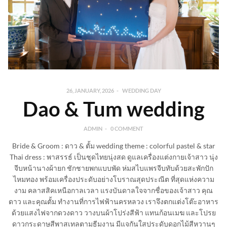
26, JANUARY, 2026
WEDDING DAY
Dao & Tum wedding
ADMIN
0 COMMENT
Bride & Groom : ดาว & ตั้ม wedding theme : colorful pastel & star
Thai dress : พาสรรธ์ เป็นชุดไทยนุ่งสด ดูแลเครื่องแต่งกายเจ้าสาว นุ่ง
จีบหน้านางผ้ายก ชักชายพกแบบพัด ห่มสไบแพรจีบทับด้วยสะพักปัก
ไหมทอง พร้อมเครื่องประดับอย่างโบราณสุดประณีต ที่สุดแห่งความ
งาม คลาสสิคเหนือกาลเวลา แรงบันดาลใจจากชื่อของเจ้าสาว คุณ
ดาว และคุณตั้ม ทำงานที่การไฟฟ้านครหลวง เราจึงตกแต่งโต๊ะอาหาร
ด้วยแสงไฟจากดวงดาว วางบนผ้าโปร่งสีฟ้า แทนก้อนเมฆ และโปรย
ดาวกระดาษสีพาสเทลตามธีมงาน มีแจกันใสประดับดอกไม้สีหวานๆ