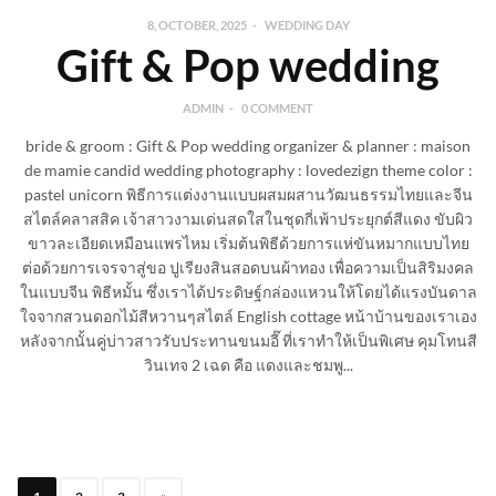
8, OCTOBER, 2025
WEDDING DAY
Gift & Pop wedding
ADMIN
0 COMMENT
bride & groom : Gift & Pop wedding organizer & planner : maison
de mamie candid wedding photography : lovedezign theme color :
pastel unicorn พิธีการแต่งงานแบบผสมผสานวัฒนธรรมไทยและจีน
สไตล์คลาสสิค เจ้าสาวงามเด่นสดใสในชุดกี่เพ้าประยุกต์สีแดง ขับผิว
ขาวละเอียดเหมือนแพรไหม เริ่มต้นพิธีด้วยการแห่ขันหมากแบบไทย
ต่อด้วยการเจรจาสู่ขอ ปูเรียงสินสอดบนผ้าทอง เพื่อความเป็นสิริมงคล
ในแบบจีน พิธีหมั้น ซึ่งเราได้ประดิษฐ์กล่องแหวนให้โดยได้แรงบันดาล
ใจจากสวนดอกไม้สีหวานๆสไตล์ English cottage หน้าบ้านของเราเอง
หลังจากนั้นคู่บ่าวสาวรับประทานขนมอี๊ ที่เราทำให้เป็นพิเศษ คุมโทนสี
วินเทจ 2 เฉด คือ แดงและชมพู...