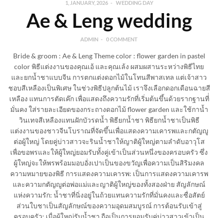
1, JANUARY, 2026
WEDDING DAY
Ae & Leng wedding
ADMIN
0 COMMENT
Bride & groom : Ae & Leng Theme color : flower garden in pastel
color พิธีแต่งงานของคุณเอ้ และคุณเล้ง ผสมผสานระหว่างพิธีไทย
และยกน้ำชาแบบจีน การตกแต่งดอกไม้ในโทนสีพาสเทล แต่เจ้าสาว
ชอบสีเหลืองเป็นพิเศษ ในช่วงพิธีปลูกต้นไม้ เราจึงเลือกดอกเดือนฉายสี
เหลือง แทนการตัดเค๊ก เพื่อแสดงถึงความรักที่เริ่มต้นขึ้นด้วยรากฐานที่่
มั่นคง ใส่รายละเอียดของกระถางดอกไม้ flower garden และใช้กาน้ำ
วินเทจสีเหลืองแทนฝักบัวรดน้ำ พิธียกน้ำชา พิธียกน้ำชาเป็นพิธี
แต่งงานของชาวจีนโบราณที่จัดขึ้นเพื่อแสดงความเคารพและกตัญญู
ต่อผู้ใหญ่ โดยคู่บ่าวสาวจะรินน้ำชาให้ญาติผู้ใหญ่ตามลำดับอาวุโส
เพื่อขอพรและให้ผู้ใหญ่ยอมรับทั้งคู่เข้าเป็นส่วนหนึ่งของครอบครัว ซึ่ง
ผู้ใหญ่จะให้พรพร้อมมอบอั่งเปาเป็นของขวัญเพื่อความเป็นสิริมงคล
ความหมายของพิธี การแสดงความเคารพ: เป็นการแสดงความเคารพ
และความกตัญญูต่อพ่อแม่และญาติผู้ใหญ่ของทั้งสองฝ่าย สัญลักษณ์
แห่งความรัก: น้ำชาที่นิ่งอยู่ในถ้วยแทนความรักที่มั่นคงและซื่อสัตย์
ส่วนใบชาเป็นสัญลักษณ์ของความอุดมสมบูรณ์ การต้อนรับเข้าสู่
ครอบครัว: เมื่อผู้ใหญ่รับน้ำชา ถือเป็นการยอมรับคู่บ่าวสาวเข้าเป็น