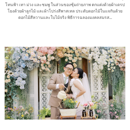
โทนฟ้า เทา ม่วง และชมพู ในส่วนของซุ้มถ่ายภาพ ตกแต่งด้วยผ้าเดรป
โยงด้วยผ้าลูกไม้ และผ้าโปร่งสีพาสเทล ประดับดอกไม้ในแจกันด้วย
ดอกไม้สีหวานและใบไม้จริง พิธีการฉลองมงคลสมรส...