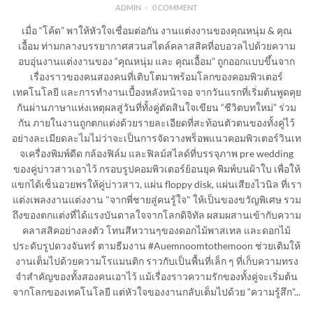
ADMIN
0 COMMENT
เมื่อ “โค้ด” พาให้หัวใจเชื่อมต่อกัน งานแต่งงานของคุณหนุ่ม & คุณ
เอื้อม ท่ามกลางบรรยากาศสวนสไตล์คลาสสิคที่อบอวลไปด้วยความ
อบอุ่นงานแต่งงานของ “คุณหนุ่ม และ คุณเอื้อม” ถูกออกแบบขึ้นจาก
เรื่องราวของคนสองคนที่เติบโตมาพร้อมโลกของคอมพิวเตอร์
เทคโนโลยี และการทำงานเบื้องหลังหน้าจอ จากวันแรกที่เริ่มต้นพูดคุย
กันผ่านภาษาแห่งเหตุผลสู่วันที่ทั้งคู่ตัดสินใจเขียน “ชีวิตบทใหม่” ร่วม
กัน ภายในงานถูกตกแต่งด้วยรายละเอียดที่สะท้อนตัวตนของทั้งคู่ไว้
อย่างละเมียดละไมไม่ว่าจะเป็นการจัดวางพร็อพแนวคอมพิวเตอร์วินเท
จเครื่องพิมพ์ดีด กล้องฟิล์ม และฟิลม์สไลด์ที่บรรจุภาพ pre wedding
ของคู่บ่าวสาวเอาไว้ กรอบรูปคอมพิวเตอร์ย้อนยุค พิมพ์บนผ้าใบ เพื่อให้
แขกได้เซ็นอวยพรให้คู่บ่าวสาว, แผ่น floppy disk, แผ่นเสียงไวนิล ที่เรา
แต่งเพลงงานแต่งงาน "จากพี่ชายสู่คนรู้ใจ" ให้เป็นของขวัญพิเศษ รวม
ถึงของตกแต่งที่ได้แรงบันดาลใจจากโลกดิจิทัล ผสมผสานเข้ากับความ
คลาสสิคอย่างลงตัว โทนสีหวานๆของดอกไม้พาสเทล และดอกไม้
ประดับรูปดวงจันทร์ ตามธีมงาน #Auemnoomtothemoon ช่วยเติมให้
งานเต็มไปด้วยความโรแมนติก ราวกับเป็นพื้นที่เล็ก ๆ ที่เก็บความทรง
จำสำคัญของทั้งสองคนเอาไว้ แม้เรื่องราวความรักของทั้งคู่จะเริ่มต้น
จากโลกของเทคโนโลยี แต่หัวใจของงานกลับเต็มไปด้วย “ความรู้สึก”...