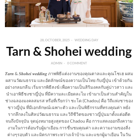
28, OCTOBER, 2025
WEDDING DAY
Tarn & Shohei wedding
ADMIN
0 COMMENT
𝑻𝒂𝒓𝒏 & 𝑺𝒉𝒐𝒉𝒆𝒊 𝒘𝒆𝒅𝒅𝒊𝒏𝒈 ภาพพิธีแต่งงานของคุณตาลและคุณโชเฮ ผสม
ผสานวัฒนธรรม และอัตลักษณ์ของความเป็นไทย กับญี่ปุ่น เข้าด้วยกัน
อย่างกลมกลืน เริ่มจากพิธีสงฆ์ เพื่อความเป็นสิริมงคลกับคู่บ่าวสาว และ
นำเอาพิธีชงชาญี่ปุ่น ที่มีความละเมียดละไม เข้ามาเป็นส่วนสำคัญใน
ช่วงฉลองมงคลสมรส หรือที่เรียกว่า ชะโด (Chadou) คือ วิถีแห่งชาของ
ชาวญี่ปุ่น ที่มีเอกลักษณ์เฉพาะตัว และเป็นพิธีกรรมที่ทรงคุณค่า หยั่ง
รากลึกลงในศิลปวัฒนธรรม และวิถีชีวิตของชาวญี่ปุ่นมาตั้งแต่อดีต
จนถึงปัจจุบัน จุดมุ่งหมายสูงสุดของ Chadou คือ การแสดงออกถึงความ
งามในการต้อนรับผู้มาเยือน การชื่นชมคุณค่า และความงามของสิ่ง
ต่างๆรอบตัว และมิตรภาพระหว่างเจ้าบ้าน และแขกผู้มาเยือน ในวัน