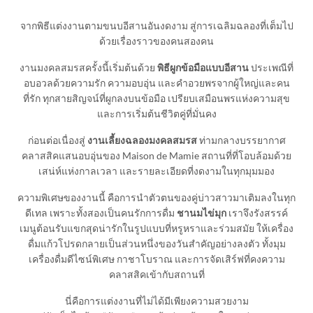
จากพิธีแต่งงานตามขนบอีสานอันงดงาม สู่การเฉลิมฉลองที่เต็มไป
ด้วยเรื่องราวของคนสองคน
งานมงคลสมรสครั้งนี้เริ่มต้นด้วย
พิธีผูกข้อมือแบบอีสาน
ประเพณีที่
อบอวลด้วยความรัก ความอบอุ่น และคำอวยพรจากผู้ใหญ่และคน
ที่รัก ทุกสายสิญจน์ที่ผูกลงบนข้อมือ เปรียบเสมือนพรแห่งความสุข
และการเริ่มต้นชีวิตคู่ที่มั่นคง
ก่อนต่อเนื่องสู่
งานเลี้ยงฉลองมงคลสมรส
ท่ามกลางบรรยากาศ
คลาสสิคแสนอบอุ่นของ Maison de Mamie สถานที่ที่โอบล้อมด้วย
เสน่ห์แห่งกาลเวลา และรายละเอียดที่งดงามในทุกมุมมอง
ความพิเศษของงานนี้ คือการนำตัวตนของคู่บ่าวสาวมาเติมลงในทุก
ดีเทล เพราะทั้งสองเป็นคนรักการดื่ม
ชานมไข่มุก
เราจึงรังสรรค์
เมนูต้อนรับแขกสุดน่ารักในรูปแบบที่หรูหราและร่วมสมัย ให้เครื่อง
ดื่มแก้วโปรดกลายเป็นส่วนหนึ่งของวันสำคัญอย่างลงตัว ทั้งมุม
เครื่องดื่มดีไซน์พิเศษ กาชาโบราณ และการจัดเสิร์ฟที่คงความ
คลาสสิคเข้ากับสถานที่
นี่คือการแต่งงานที่ไม่ได้มีเพียงความสวยงาม