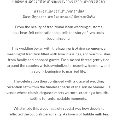
แต่ยังเต็มไปด้วย “ตัวตน” ของเจ้าบ่าวเจ้าสาวในทุกช่วงเวลา
เพราะงานแต่งงานที่น่าจดจำที่สุด
คือวันที่ทุกอย่างเล่าเรื่องของคุณได้อย่างแท้จริง
From the beauty of traditional Isaan wedding customs
to a heartfelt celebration that tells the story of two souls
becoming one.
This wedding began with the
Isaan wrist-tying ceremony
, a
meaningful tradition filled with love, blessings, and warm wishes
from family and honored guests. Each sacred thread gently tied
around the couple’s wrists symbolized prosperity, harmony, and
a strong beginning to married life.
The celebration then continued with a graceful
wedding
reception
set within the timeless charm of Maison de Mamie — a
venue where classic elegance meets warmth, creating a beautiful
setting for unforgettable moments.
What made this wedding truly special was how deeply it
reflected the couple’s personality. As lovers of
bubble milk tea
,